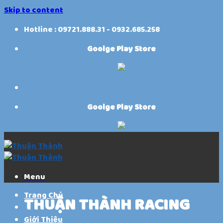
Skip to content
Hotline : 09721.888.31 - 0932.685.258
Goolge Play Store
Goolge Play Store
Menu
Trang Chủ
THUẬN THÀNH RACING
Giới Thiệu