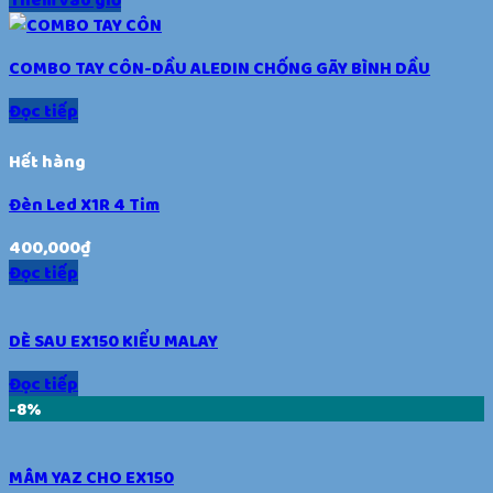
COMBO TAY CÔN-DẦU ALEDIN CHỐNG GÃY BÌNH DẦU
Đọc tiếp
Hết hàng
Đèn Led X1R 4 Tim
400,000
₫
Đọc tiếp
DÈ SAU EX150 KIỂU MALAY
Đọc tiếp
-8%
MÂM YAZ CHO EX150