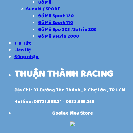
Đồ Mũ
Suzuki / SPORT
Đồ Mũ Sport 120
Đồ Mũ Sport 110
Đồ Mũ Spo 203 /Satria 206
Đồ Mũ Satria 2000
Tin Tức
Liên Hệ
Đăng nhập
THUẬN THÀNH RACING
Địa Chỉ : 93 Đường Tân Thành , P. Chợ Lớn , TP HCM
Hotline: 09721.888.31 - 0932.685.258
Goolge Play Store