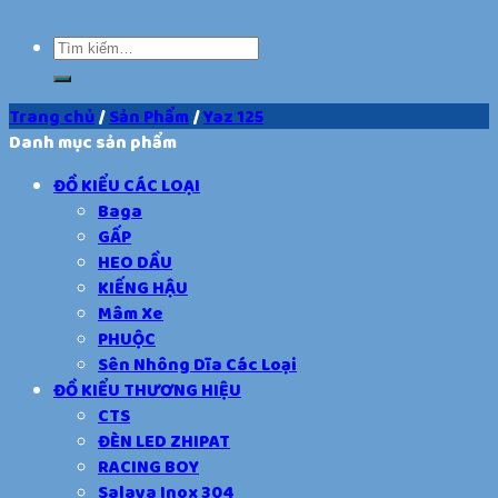
Trang chủ
/
Sản Phẩm
/
Yaz 125
Danh mục sản phẩm
ĐỒ KIỂU CÁC LOẠI
Baga
GẤP
HEO DẦU
KIẾNG HẬU
Mâm Xe
PHUỘC
Sên Nhông Dĩa Các Loại
ĐỒ KIỂU THƯƠNG HIỆU
CTS
ĐÈN LED ZHIPAT
RACING BOY
Salaya Inox 304