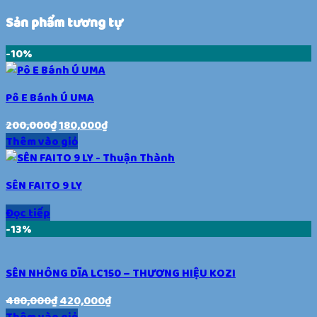
Sản phẩm tương tự
-10%
Pô E Bánh Ú UMA
200,000
₫
180,000
₫
Thêm vào giỏ
SÊN FAITO 9 LY
Đọc tiếp
-13%
SÊN NHÔNG DĨA LC150 – THƯƠNG HIỆU KOZI
480,000
₫
420,000
₫
Thêm vào giỏ