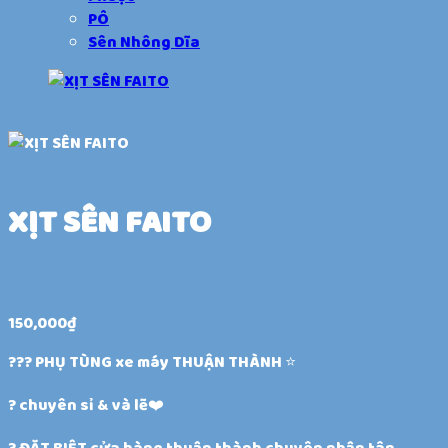
PÔ
Sên Nhông Dĩa
XỊT SÊN FAITO
150,000
₫
??? PHỤ TÙNG xe máy THUẬN THÀNH ⭐️
? chuyên sỉ & và lẽ❤️
? ĐẶT BIỆT cửa hàng thuận thành chuyên nhận tân