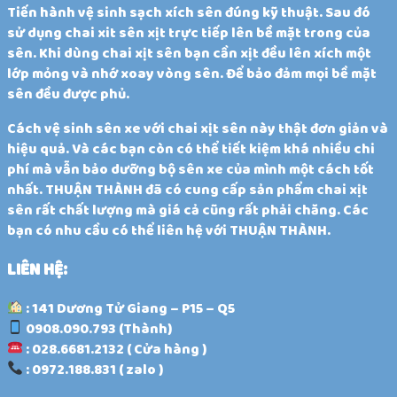
Tiến hành vệ sinh sạch xích sên đúng kỹ thuật. Sau đó
sử dụng chai xit sên xịt trực tiếp lên bề mặt trong của
sên. Khi dùng chai xịt sên bạn cần xịt đều lên xích một
lớp mỏng và nhớ xoay vòng sên. Để bảo đảm mọi bề mặt
sên đều được phủ.
Cách vệ sinh sên xe với chai xịt sên này thật đơn giản và
hiệu quả. Và các bạn còn có thể tiết kiệm khá nhiều chi
phí mà vẫn bảo dưỡng bộ sên xe của mình một cách tốt
nhất. THUẬN THÀNH đã có cung cấp sản phẩm chai xịt
sên rất chất lượng mà giá cả cũng rất phải chăng. Các
bạn có nhu cầu có thể liên hệ với THUẬN THÀNH.
LIÊN HỆ:
: 141 Dương Tử Giang – P15 – Q5
0908.090.793 (Thành)
: 028.6681.2132 ( Cửa hàng )
: 0972.188.831 ( zalo )