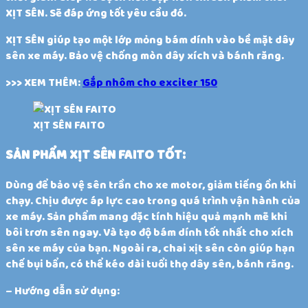
XỊT SÊN. Sẽ đáp ứng tốt yêu cầu đó.
XỊT SÊN giúp tạo một lớp mỏng bám dính vào bề mặt dây
sên xe máy. Bảo vệ chống mòn dây xích và bánh răng.
>>> XEM THÊM:
Gắp nhôm cho exciter 150
XỊT SÊN FAITO
SẢN PHẨM XỊT SÊN FAITO TỐT:
Dùng để bảo vệ sên trần cho xe motor, giảm tiếng ồn khi
chạy. Chịu được áp lực cao trong quá trình vận hành của
xe máy. Sản phẩm mang đặc tính hiệu quả mạnh mẽ khi
bôi trơn sên ngay. Và tạo độ bám dính tốt nhất cho xích
sên xe máy của bạn. Ngoài ra, chai xịt sên còn giúp hạn
chế bụi bẩn, có thể kéo dài tuổi thọ dây sên, bánh răng.
– Hướng dẫn sử dụng: