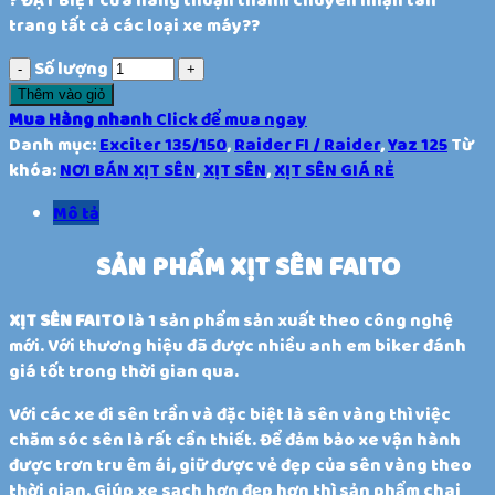
trang tất cả các loại xe máy??
Số lượng
Thêm vào giỏ
Mua Hàng nhanh
Click để mua ngay
Danh mục:
Exciter 135/150
,
Raider FI / Raider
,
Yaz 125
Từ
khóa:
NƠI BÁN XỊT SÊN
,
XỊT SÊN
,
XỊT SÊN GIÁ RẺ
Mô tả
SẢN PHẨM XỊT SÊN FAITO
XỊT SÊN FAITO
là 1 sản phẩm sản xuất theo công nghệ
mới. Với thương hiệu đã được nhiều anh em biker đánh
giá tốt trong thời gian qua.
Với các xe đi sên trần và đặc biệt là sên vàng thì việc
chăm sóc sên là rất cần thiết. Để đảm bảo xe vận hành
được trơn tru êm ái, giữ được vẻ đẹp của sên vàng theo
thời gian. Giúp xe sạch hơn đẹp hơn thì sản phẩm chai