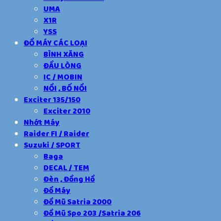
UMA
X1R
YSS
ĐỒ MÁY CÁC LOẠI
BÌNH XĂNG
ĐẦU LÒNG
IC / MOBIN
NỒI , BỐ NỒI
Exciter 135/150
Exciter 2010
Nhớt Máy
Raider FI / Raider
Suzuki / SPORT
Baga
DECAL / TEM
Đèn , Đồng Hồ
Đồ Máy
Đồ Mũ Satria 2000
Đồ Mũ Spo 203 /Satria 206