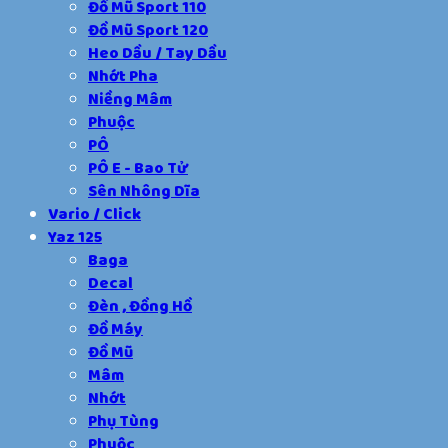
Đồ Mũ Sport 110
Đồ Mũ Sport 120
Heo Dầu / Tay Dầu
Nhớt Pha
Niềng Mâm
Phuộc
PÔ
PÔ E - Bao Tử
Sên Nhông Dĩa
Vario / Click
Yaz 125
Baga
Decal
Đèn , Đồng Hồ
Đồ Máy
Đồ Mũ
Mâm
Nhớt
Phụ Tùng
Phuộc