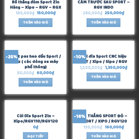
Bố thắng đùm Sport Zin
CĂM TRƯỚC SAU SPORT –
Hãng – Xipo – RGV – RGX
RGV INDO
180,000
₫
150,000
₫
280,000
₫
250,000
₫
THÊM VÀO GIỎ
THÊM VÀO GIỎ
-25%
-10%
Chốt pas heo dầu Sport /
Cùi dĩa Sport CNC hiệu
Yaz ( các dòng xe máy
TBT / Xipo / Sipo / RGV
phổ thông)
1,500,000
₫
1,350,000
₫
80,000
₫
60,000
₫
THÊM VÀO GIỎ
THÊM VÀO GIỎ
HẾT HÀNG
-16%
Cùi Dĩa Sport Zin –
DĨA THẮNG SPORT ĐỎ –
Xipo/RGV110/RGV120
SPORT / XIPO / RGV120
0
₫
190,000
₫
160,000
₫
ĐỌC TIẾP
THÊM VÀO GIỎ