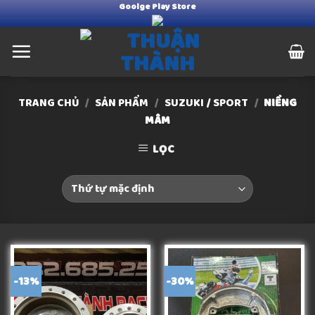
Goolge Play Store
Skip
to
content
TRANG CHỦ
/
SẢN PHẨM
/
SUZUKI / SPORT
/
NIỀNG
MÂM
LỌC
-13%
-30%