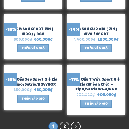
-19%
-14%
ĐÙM SAU SPORT ZIN (
ĐÙM SAU SU 2 ĐĨA ( ZIN ) –
INDO ) / RGV
VIVA / SPORT
800,000
₫
650,000
₫
1,400,000
₫
1,200,000
₫
THÊM VÀO GIỎ
THÊM VÀO GIỎ
-18%
-11%
Heo Dầu Sau Sport Giả Zin
Heo Dầu Trước Sport Giả
– Xipo/Satria/RGV/RGX
Zin (Không Chữ) –
Xipo/Satria/RGV/RGX
550,000
₫
450,000
₫
450,000
₫
400,000
₫
THÊM VÀO GIỎ
THÊM VÀO GIỎ
1
2