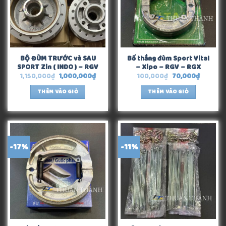
BỘ ĐÙM TRƯỚC và SAU
Bố thắng đùm Sport Vital
SPORT Zin ( INDO ) – RGV
– Xipo – RGV – RGX
1,150,000
₫
1,000,000
₫
100,000
₫
70,000
₫
THÊM VÀO GIỎ
THÊM VÀO GIỎ
-17%
-11%