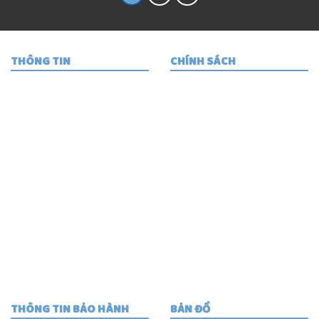
THÔNG TIN
CHÍNH SÁCH
Thuận Thành Racing
Hướng dẫn mua hàng
93 Đường Tân Thành ,
Quy định giao hàng
P. Chợ Lớn , TP HCM
Phương thức thanh
phutungxemaythuanthanh
toán
NHẬN SHIP NHANH TRONG
Quy định đổi trả hàng
NGÀY TẤT CẢ CÁC QUẬN
TRONG KHU VỰC TPHCM
-SHIP COD TOÀN QUỐC
TẤT CẢ CÁC TỈNH
0932685258 -
0972188831
THÔNG TIN BẢO HÀNH
BẢN ĐỒ