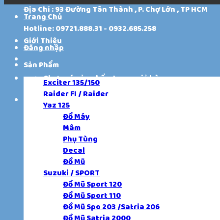
Địa Chỉ : 93 Đường Tân Thành , P. Chợ Lớn , TP HCM
Trang Chủ
Hotline: 09721.888.31 - 0932.685.258
Giới Thiệu
Đăng nhập
Sản Phẩm
Chưa có sản phẩm trong giỏ hàng.
Exciter 135/150
Raider FI / Raider
Giỏ hàng
Yaz 125
Đồ Máy
Chưa có sản phẩm trong giỏ hàng.
Mâm
Phụ Tùng
Decal
Đồ Mũ
Suzuki / SPORT
Đồ Mũ Sport 120
Đồ Mũ Sport 110
Đồ Mũ Spo 203 /Satria 206
Đồ Mũ Satria 2000