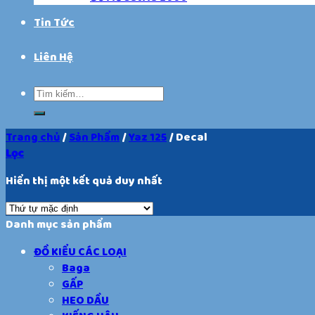
Tin Tức
Liên Hệ
Trang chủ
/
Sản Phẩm
/
Yaz 125
/
Decal
Lọc
Hiển thị một kết quả duy nhất
Danh mục sản phẩm
ĐỒ KIỂU CÁC LOẠI
Baga
GẤP
HEO DẦU