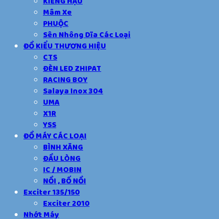
KIẾNG HẬU
Mâm Xe
PHUỘC
Sên Nhông Dĩa Các Loại
ĐỒ KIỂU THƯƠNG HIỆU
CTS
ĐÈN LED ZHIPAT
RACING BOY
Salaya Inox 304
UMA
X1R
YSS
ĐỒ MÁY CÁC LOẠI
BÌNH XĂNG
ĐẦU LÒNG
IC / MOBIN
NỒI , BỐ NỒI
Exciter 135/150
Exciter 2010
Nhớt Máy