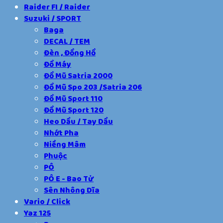
Raider FI / Raider
Suzuki / SPORT
Baga
DECAL / TEM
Đèn , Đồng Hồ
Đồ Máy
Đồ Mũ Satria 2000
Đồ Mũ Spo 203 /Satria 206
Đồ Mũ Sport 110
Đồ Mũ Sport 120
Heo Dầu / Tay Dầu
Nhớt Pha
Niềng Mâm
Phuộc
PÔ
PÔ E - Bao Tử
Sên Nhông Dĩa
Vario / Click
Yaz 125