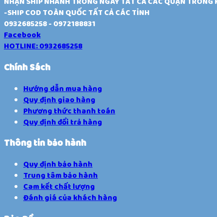
NHẬN SHIP NHANH TRONG NGÀY TẤT CẢ CÁC QUẬN TRONG
-SHIP COD TOÀN QUỐC TẤT CẢ CÁC TỈNH
0932685258 - 0972188831
Facebook
HOTLINE: 0932685258
Chính Sách
Hướng dẫn mua hàng
Quy định giao hàng
Phương thức thanh toán
Quy định đổi trả hàng
Thông tin bảo hành
Quy định bảo hành
Trung tâm bảo hành
Cam kết chất lượng
Đánh giá của khách hàng