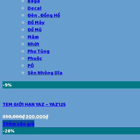
Baga
Decal
Đèn , Đồng Hồ
Đồ Máy
Đồ Mũ
Mâm
Nhớt
Phụ Tùng
Phuộc
PÔ
Sên Nhông Dĩa
-9%
TEM GIỚI HẠN YAZ – YAZ125
330,000
₫
300,000
₫
Thêm vào giỏ
-28%