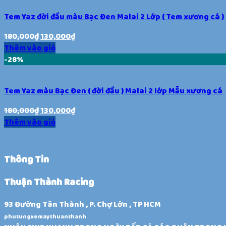
Tem Yaz đời đầu màu Bạc Đen Malai 2 Lớp ( Tem xương cá )
180,000
₫
130,000
₫
Thêm vào giỏ
-28%
Tem Yaz màu Bạc Đen ( đời đầu ) Malai 2 lớp Mẫu xương cá
180,000
₫
130,000
₫
Thêm vào giỏ
Thông Tin
Thuận Thành Racing
93 Đường Tân Thành , P. Chợ Lớn , TP HCM
phutungxemaythuanthanh