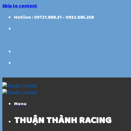
Skip to content
Hotline : 09721.888.31 - 0932.685.258
Menu
THUẬN THÀNH RACING