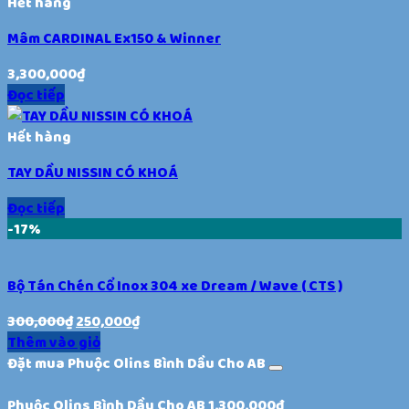
Hết hàng
Mâm CARDINAL Ex150 & Winner
3,300,000
₫
Đọc tiếp
Hết hàng
TAY DẦU NISSIN CÓ KHOÁ
Đọc tiếp
-17%
Bộ Tán Chén Cổ Inox 304 xe Dream / Wave ( CTS )
300,000
₫
250,000
₫
Thêm vào giỏ
Đặt mua Phuộc Olins Bình Dầu Cho AB
Phuộc Olins Bình Dầu Cho AB
1,300,000
₫