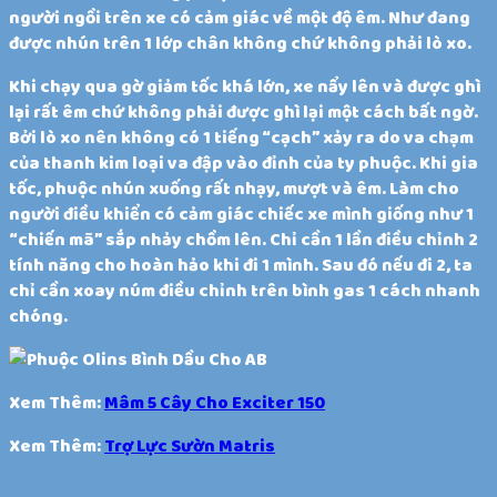
người ngồi trên xe có cảm giác về một độ êm. Như đang
được nhún trên 1 lớp chân không chứ không phải lò xo.
Khi chạy qua gờ giảm tốc khá lớn, xe nẩy lên và được ghì
lại rất êm chứ không phải được ghì lại một cách bất ngờ.
Bởi lò xo nên không có 1 tiếng “cạch” xảy ra do va chạm
của thanh kim loại va đập vào đỉnh của ty phuộc. Khi gia
tốc, phuộc nhún xuống rất nhạy, mượt và êm. Làm cho
người điều khiển có cảm giác chiếc xe mình giống như 1
“chiến mã” sắp nhảy chồm lên. Chỉ cần 1 lần điều chỉnh 2
tính năng cho hoàn hảo khi đi 1 mình. Sau đó nếu đi 2, ta
chỉ cần xoay núm điều chỉnh trên bình gas 1 cách nhanh
chóng.​
Xem Thêm:
Mâm 5 Cây Cho Exciter 150
Xem Thêm:
Trợ Lực Sườn Matris