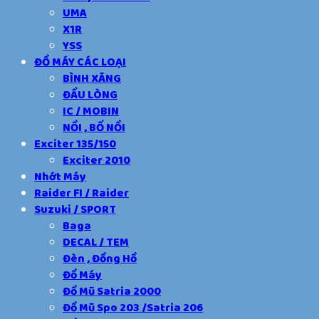
UMA
X1R
YSS
ĐỒ MÁY CÁC LOẠI
BÌNH XĂNG
ĐẦU LÒNG
IC / MOBIN
NỒI , BỐ NỒI
Exciter 135/150
Exciter 2010
Nhớt Máy
Raider FI / Raider
Suzuki / SPORT
Baga
DECAL / TEM
Đèn , Đồng Hồ
Đồ Máy
Đồ Mũ Satria 2000
Đồ Mũ Spo 203 /Satria 206