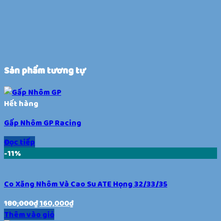
Sản phẩm tương tự
Hết hàng
Gấp Nhôm GP Racing
Đọc tiếp
-11%
Co Xăng Nhôm Và Cao Su ATE Họng 32/33/35
180,000
₫
160,000
₫
Thêm vào giỏ