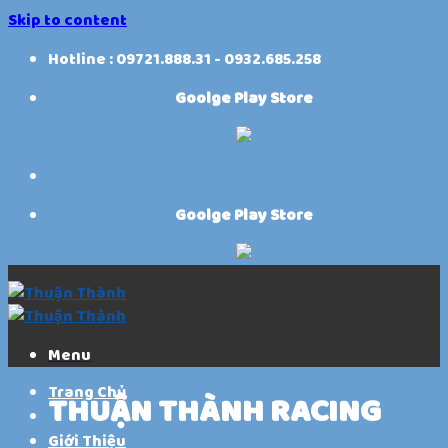
Skip to content
Hotline : 09721.888.31 - 0932.685.258
Goolge Play Store
Goolge Play Store
Menu
Trang Chủ
THUẬN THÀNH RACING
Giới Thiệu