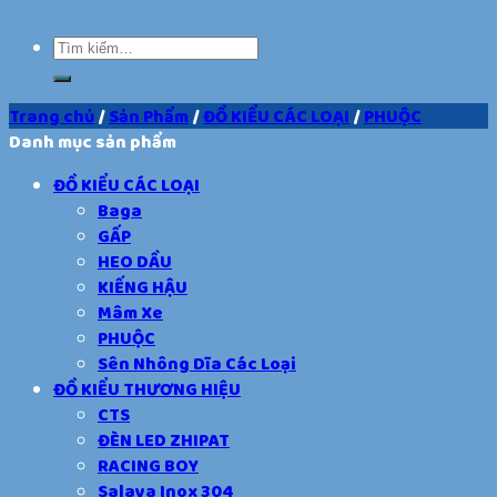
Trang chủ
/
Sản Phẩm
/
ĐỒ KIỂU CÁC LOẠI
/
PHUỘC
Danh mục sản phẩm
ĐỒ KIỂU CÁC LOẠI
Baga
GẤP
HEO DẦU
KIẾNG HẬU
Mâm Xe
PHUỘC
Sên Nhông Dĩa Các Loại
ĐỒ KIỂU THƯƠNG HIỆU
CTS
ĐÈN LED ZHIPAT
RACING BOY
Salaya Inox 304