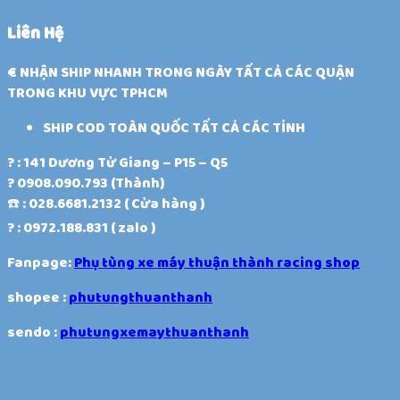
Liên Hệ
€ NHẬN SHIP NHANH TRONG NGÀY TẤT CẢ CÁC QUẬN
TRONG KHU VỰC TPHCM
SHIP COD TOÀN QUỐC TẤT CẢ CÁC TỈNH
? : 141 Dương Tử Giang – P15 – Q5
? 0908.090.793 (Thành)
☎️ : 028.6681.2132 ( Cửa hàng )
? : 0972.188.831 ( zalo )
Fanpage:
Phụ tùng xe máy thuận thành racing shop
shopee :
phutungthuanthanh
sendo :
phutungxemaythuanthanh