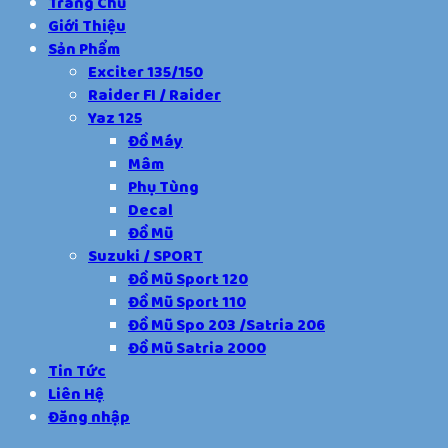
Trang Chủ
Giới Thiệu
Sản Phẩm
Exciter 135/150
Raider FI / Raider
Yaz 125
Đồ Máy
Mâm
Phụ Tùng
Decal
Đồ Mũ
Suzuki / SPORT
Đồ Mũ Sport 120
Đồ Mũ Sport 110
Đồ Mũ Spo 203 /Satria 206
Đồ Mũ Satria 2000
Tin Tức
Liên Hệ
Đăng nhập