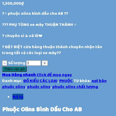
1,300,000
₫
?⭐️ phuộc olins bình dầu cho AB ??
??? PHỤ TÙNG xe máy THUẬN THÀNH ⭐️
? chuyên sỉ & và lẽ❤️
? ĐẶT BIỆT cửa hàng thuận thành chuyên nhận tân
trang tất cả các loại xe máy??
Số lượng
Thêm vào giỏ
Mua Hàng nhanh
Click để mua ngay
Danh mục:
ĐỒ KIỂU CÁC LOẠI
,
PHUỘC
Từ khóa:
nơi bán
phuộc olins
,
phuộc olins
,
phuộc olins chất lượng
Mô tả
Phuộc Olins Bình Dầu Cho AB