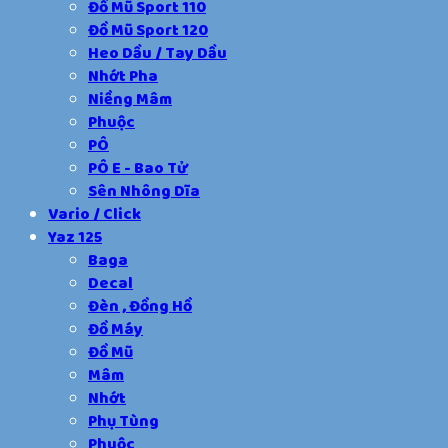
Đồ Mũ Sport 110
Đồ Mũ Sport 120
Heo Dầu / Tay Dầu
Nhớt Pha
Niềng Mâm
Phuộc
PÔ
PÔ E - Bao Tử
Sên Nhông Dĩa
Vario / Click
Yaz 125
Baga
Decal
Đèn , Đồng Hồ
Đồ Máy
Đồ Mũ
Mâm
Nhớt
Phụ Tùng
Phuộc