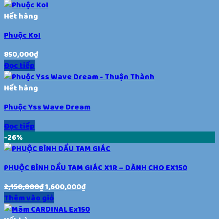
Hết hàng
Phuộc KoI
850,000
₫
Đọc tiếp
Hết hàng
Phuộc Yss Wave Dream
Đọc tiếp
-26%
PHUỘC BÌNH DẦU TAM GIÁC X1R – DÀNH CHO EX150
2,150,000
₫
1,600,000
₫
Thêm vào giỏ