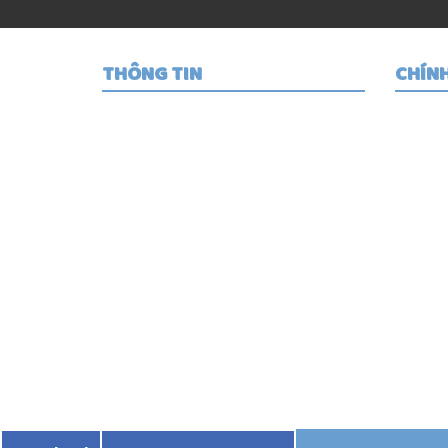
THÔNG TIN
CHÍN
Thuận Thành Racing
Hướ
Quy
93 Đường Tân Thành , P. Chợ Lớn ,
TP HCM
Phư
phutungxemaythuanthanh
Quy 
NHẬN SHIP NHANH TRONG NGÀY
TẤT CẢ CÁC QUẬN TRONG KHU VỰC
TPHCM
-SHIP COD TOÀN QUỐC TẤT CẢ CÁC
TỈNH
0932685258 - 0972188831