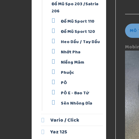
Đồ Mũ Spo 203 /Satria
206
Đồ Mũ Sport 110
MÔ 
Đồ Mũ Sport 120
Heo Dầu / Tay Dầu
Mobin 
Nhớt Pha
Niềng Mâm
Phuộc
PÔ
PÔ E - Bao Tử
Sên Nhông Dĩa
Vario / Click
Yaz 125