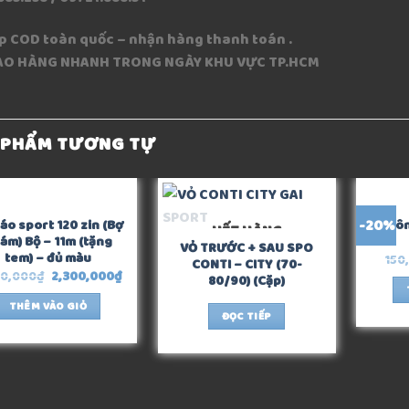
ip COD toàn quốc – nhận hàng thanh toán .
IAO HÀNG NHANH TRONG NGÀY KHU VỰC TP.HCM
 PHẨM TƯƠNG TỰ
-20%
áo sport 120 zin (Bợ
Nhôn
HẾT HÀNG
ám) Bộ – 11m (tặng
VỎ TRƯỚC + SAU SPO
tem) – đủ màu
150
CONTI – CITY (70-
00,000
₫
2,300,000
₫
80/90) (Cặp)
THÊM VÀO GIỎ
ĐỌC TIẾP