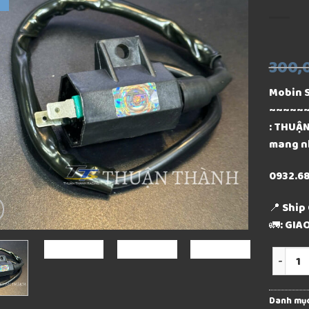
300,
Mobin S
~~~~~
: THUẬN
mang n
0932.68
📍 Ship
🚛: GI
Số lượn
Danh mụ