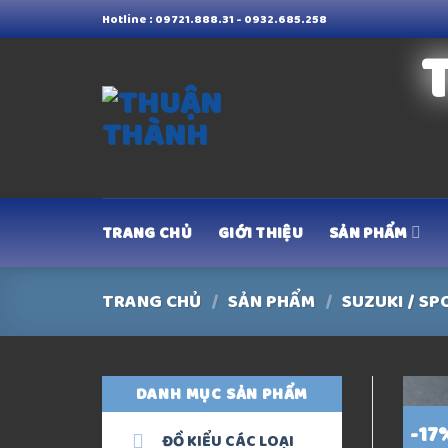
Skip
Hotline : 09721.888.31 - 0932.685.258
to
content
TRANG CHỦ
GIỚI THIỆU
SẢN PHẨM
TRANG CHỦ
/
SẢN PHẨM
/
SUZUKI / SP
DANH MỤC SẢN PHẨM
-17
ĐỒ KIỂU CÁC LOẠI