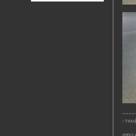
~~~~
: THU
0932.