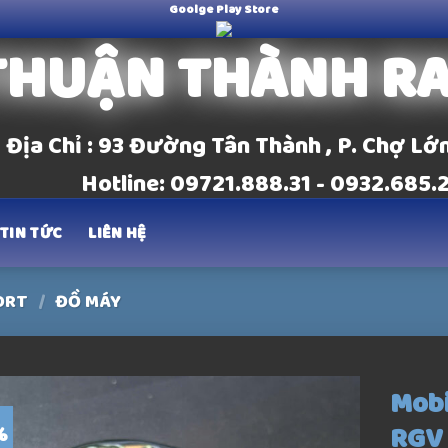
Goolge Play Store
THUẬN THÀNH R
Địa Chỉ : 93 Đường Tân Thành , P. Chợ Lớ
Hotline: 09721.888.31 - 0932.685.
TIN TỨC
LIÊN HỆ
ORT
/
ĐỒ MÁY
Mobi
RGV
%