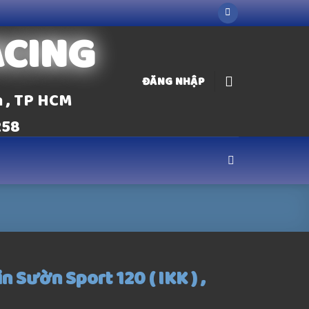
ACING
ĐĂNG NHẬP
n , TP HCM
258
n Sườn Sport 120 ( IKK ) ,