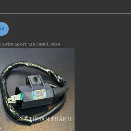
TẢ
Sườn Sport 120 ( IKK ) , RGV