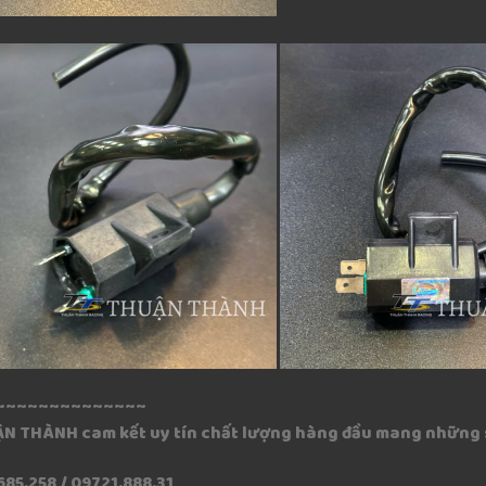
~~~~~~~~~~~~~~
ẬN THÀNH cam kết uy tín chất lượng hàng đầu mang những 
685.258 / 09721.888.31