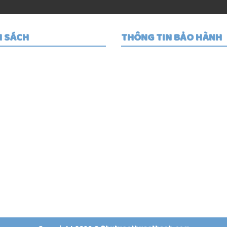
H SÁCH
THÔNG TIN BẢO HÀNH
ng dẫn mua hàng
Quy định bảo hành
 định giao hàng
Trung tâm bảo hành
ơng thức thanh toán
Cam kết chất lượng
định đổi trả hàng
Đánh giá của khách hàn