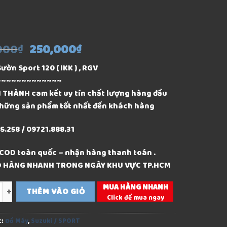
000
250,000
₫
₫
ườn Sport 120 ( IKK ) , RGV
~~~~~~~~~~~~~
 THÀNH cam kết uy tín chất lượng hàng đầu
hững sản phẩm tốt nhất đến khách hàng
5.258 / 09721.888.31
 COD toàn quốc – nhận hàng thanh toán .
AO HÀNG NHANH TRONG NGÀY KHU VỰC TP.HCM
MUA HÀNG NHANH
g
THÊM VÀO GIỎ
Click để mua ngay
c:
Đồ Máy
,
Suzuki / SPORT