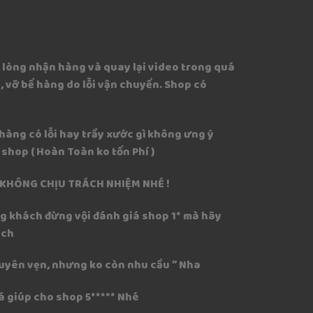
i lòng nhận hàng và quay lại video trong quá
, vỡ bể hàng do lỗi vận chuyển. Shop có
hàng có lỗi hay trầy xước gì không ưng ý
o shop ( Hoàn Toàn ko tốn Phí )
P KHÔNG CHỊU TRÁCH NHIỆM NHÉ !
ng khách đừng vội đánh giá shop 1* mà hãy
ách
Nguyên vẹn, nhưng ko còn nhu cầu ” Nha
á giúp cho shop 5***** Nhé