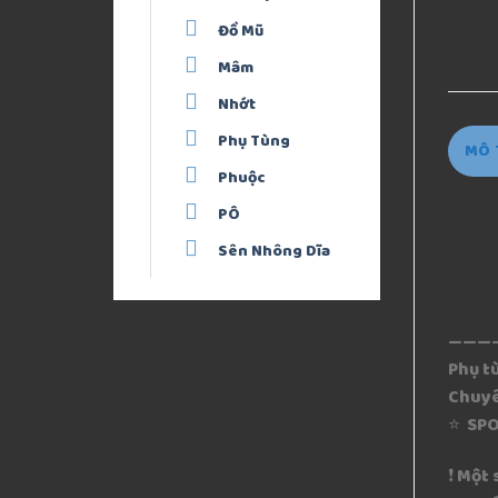
Đồ Mũ
Mâm
Nhớt
Phụ Tùng
MÔ 
Phuộc
PÔ
Sên Nhông Dĩa
———
Phụ t
Chuyê
⭐️ SPO
❗ Một