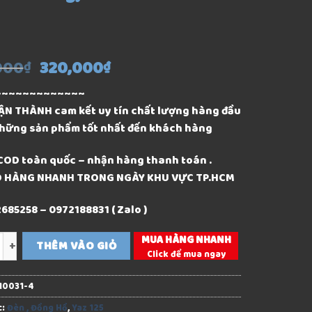
000
320,000
₫
₫
~~~~~~~~~~~~~
ẬN THÀNH cam kết uy tín chất lượng hàng đầu
hững sản phẩm tốt nhất đến khách hàng
COD toàn quốc – nhận hàng thanh toán .
AO HÀNG NHANH TRONG NGÀY KHU VỰC TP.HCM
2685258 – 0972188831 ( Zalo )
MUA HÀNG NHANH
g
THÊM VÀO GIỎ
Click để mua ngay
10031-4
c:
Đèn , Đồng Hồ
,
Yaz 125