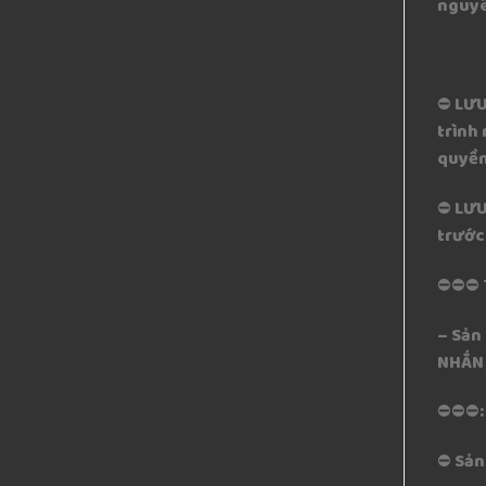
nguyê
⛔️ LƯ
trình
quyền
⛔️ LƯ
trước 
⛔️⛔️⛔
– Sản
NHẮN 
⛔️⛔️⛔
⛔️ Sả