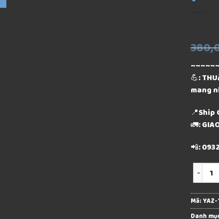
380,
~~~~~
💪: THU
mang n
📍Ship 
🚛: GI
📲: 093
Số lượn
Mã:
YAZ-
Danh mụ