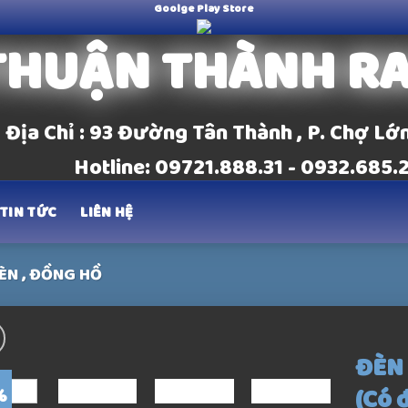
Goolge Play Store
THUẬN THÀNH R
Địa Chỉ : 93 Đường Tân Thành , P. Chợ Lớ
Hotline: 09721.888.31 - 0932.685.
TIN TỨC
LIÊN HỆ
ÈN , ĐỒNG HỒ
ĐÈN 
(Có 
%