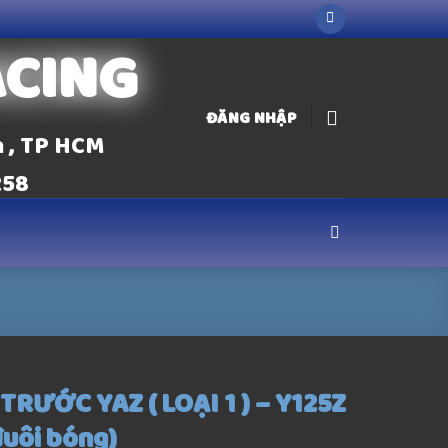
ACING
ĐĂNG NHẬP
n , TP HCM
258
TRƯỚC YAZ ( LOẠI 1 ) – Y125Z
đuôi bóng)