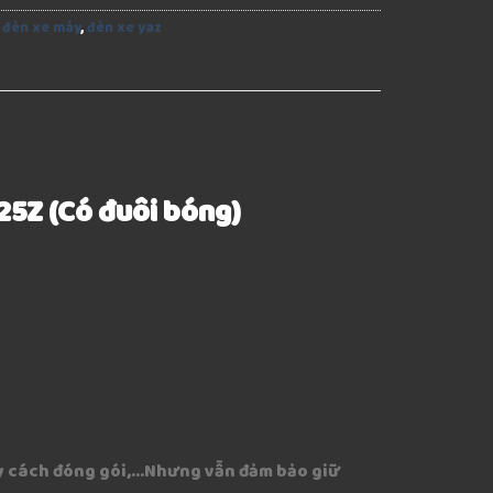
:
đèn xe máy
,
đèn xe yaz
25Z (Có đuôi bóng)
quy cách đóng gói,…Nhưng vẫn đảm bảo giữ