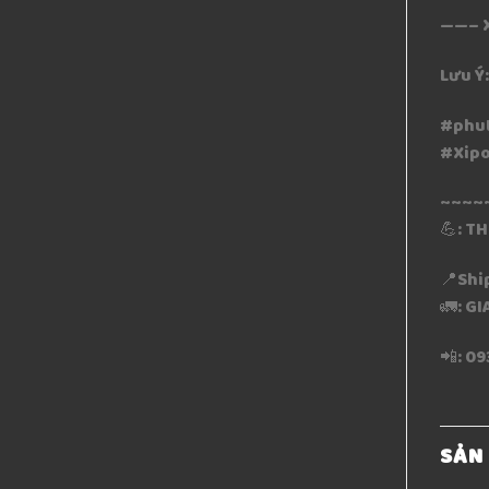
——– 
Lưu Ý
#phu
#Xipo
~~~~
💪: T
📍Shi
🚛: G
📲: 09
SẢN