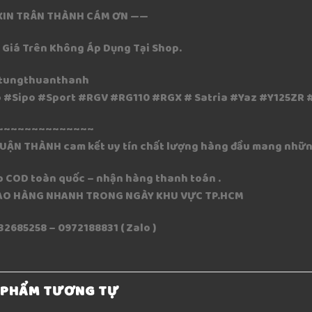
XIN TRÂN THÀNH CÁM ƠN ——
: Giá Trên Không Áp Dụng Tại Shop.
tungthuanthanh
 #Sipo #Sport #RGV #RG110 #RGX # Satria #Yaz #Y125ZR 
~~~~~~~~~~~~~~
HUẬN THÀNH cam kết uy tín chất lượng hàng đầu mang nhữn
p COD toàn quốc – nhận hàng thanh toán .
IAO HÀNG NHANH TRONG NGÀY KHU VỰC TP.HCM
32685258 – 0972188831 ( Zalo )
 PHẨM TƯƠNG TỰ