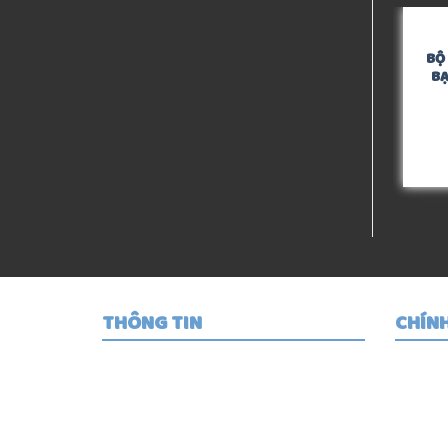
BỘ
BẠ
THÔNG TIN
CHÍN
Thuận Thành Racing
Hướ
Quy
93 Đường Tân Thành , P. Chợ Lớn ,
TP HCM
Phư