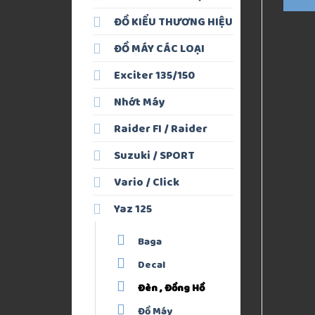
ĐỒ KIỂU THƯƠNG HIỆU
ĐỒ MÁY CÁC LOẠI
Exciter 135/150
Nhớt Máy
Raider FI / Raider
Suzuki / SPORT
Vario / Click
Yaz 125
Baga
Decal
Đèn , Đồng Hồ
Đồ Máy