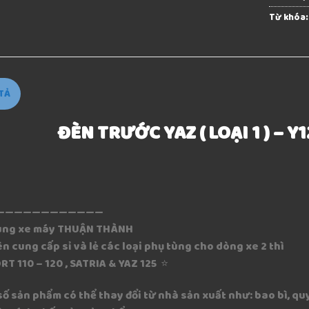
Từ khóa
TẢ
ĐÈN TRƯỚC YAZ ( LOẠI 1 ) – Y1
————————————
ùng xe máy THUẬN THÀNH
n cung cấp sỉ và lẻ các loại phụ tùng cho dòng xe 2 thì
RT 110 – 120 , SATRIA & YAZ 125 ⭐️
 số sản phẩm có thể thay đổi từ nhà sản xuất như: bao bì, 