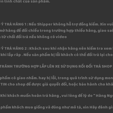
n tính chất của sản phẩm.
U Ý TRẢ HÀNG 1 : Nếu Shipper không hỗ trợ đồng kiểm. Xin vu
 mở hàng để đối chiếu trong trường hợp thiếu hàng, giao sai
 từ chối đổi trả nếu không có video
U Ý TRẢ HÀNG 2 : Khách sau khi nhận hàng nên kiểm tra xem 
khi lắp ráp . Nếu sản phẩm bị lỗi khách có thể đổi trả lại ch
️ TRÁNH TRƯỜNG HỢP LẮP LÊN XE SỬ DỤNG RỒI ĐỔI TRẢ SHO
 phẩm có giao nhầm. hay bị lỗi, trong quá trình sử dụng mo
TIN cho shop để được giả quyết đổi, hoặc bảo hành cho kh
️: Khi khách muốn hoàn trả hàng , vui lòng để lý do ” Hàng 
n phẩm khách mua giống và đúng như mô tả, xin Hãy đánh gi