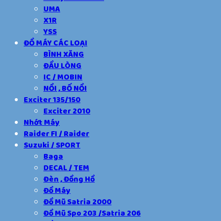
UMA
X1R
YSS
ĐỒ MÁY CÁC LOẠI
BÌNH XĂNG
ĐẦU LÒNG
IC / MOBIN
NỒI , BỐ NỒI
Exciter 135/150
Exciter 2010
Nhớt Máy
Raider FI / Raider
Suzuki / SPORT
Baga
DECAL / TEM
Đèn , Đồng Hồ
Đồ Máy
Đồ Mũ Satria 2000
Đồ Mũ Spo 203 /Satria 206