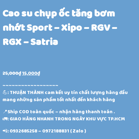
Cao su chụp ốc tăng bơm
nhớt Sport – Xipo – RGV –
RGX – Satria
25,000
₫
15,000
₫
~~~~~~~~~~~~~~~~~~
💪: THUẬN THÀNH cam kết uy tín chất lượng hàng đầu
mang những sản phẩm tốt nhất đến khách hàng
📍Ship COD toàn quốc – nhận hàng thanh toán .
🚛: GIAO HÀNG NHANH TRONG NGÀY KHU VỰC TP.HCM
📲: 0932685258 – 0972188831 ( Zalo )