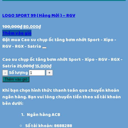
LOGO SPORT 99 ( Hàng Mới ) – RGV
100,000
₫
80,000
₫
Thêm vào giỏ
Đặt mua Cao su chụp ốc tăng bơm nhớt Sport - Xipo -
RGV - RGX - Satria
Cao su chụp ốc tăng bơm nhớt Sport - Xipo - RGV - RGX -
Satria
25,000
₫
15,000
₫
Số lượng
Thêm vào giỏ
Khi bạn chọn hình thức thanh toán qua chuyển khoản
ngân hàng. Bạn vui lòng chuyển tiền theo số tài khoản
bên dưới:
Ngân hàng ACB
Số tài khoản: 8688288