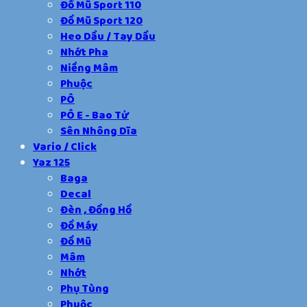
Đồ Mũ Sport 110
Đồ Mũ Sport 120
Heo Dầu / Tay Dầu
Nhớt Pha
Niềng Mâm
Phuộc
PÔ
PÔ E - Bao Tử
Sên Nhông Dĩa
Vario / Click
Yaz 125
Baga
Decal
Đèn , Đồng Hồ
Đồ Máy
Đồ Mũ
Mâm
Nhớt
Phụ Tùng
Phuộc