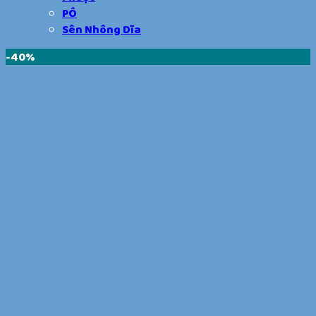
PÔ
Sên Nhông Dĩa
-40%