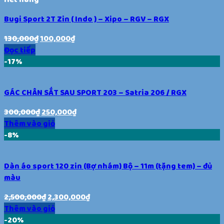
Bugi Sport 2T Zin ( Indo ) – Xipo – RGV – RGX
130,000
₫
100,000
₫
Đọc tiếp
-17%
GÁC CHÂN SẮT SAU SPORT 203 – Satria 206 / RGX
300,000
₫
250,000
₫
Thêm vào giỏ
-8%
Dàn áo sport 120 zin (Bợ nhám) Bộ – 11m (tặng tem) – đủ
màu
2,500,000
₫
2,300,000
₫
Thêm vào giỏ
-20%