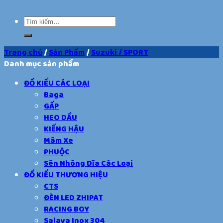
Trang chủ
/
Sản Phẩm
/
Suzuki / SPORT
Danh mục sản phẩm
ĐỒ KIỂU CÁC LOẠI
Baga
GẤP
HEO DẦU
KIẾNG HẬU
Mâm Xe
PHUỘC
Sên Nhông Dĩa Các Loại
ĐỒ KIỂU THƯƠNG HIỆU
CTS
ĐÈN LED ZHIPAT
RACING BOY
Salaya Inox 304