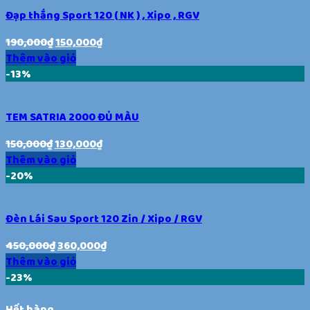
Đạp thắng Sport 120 ( NK ) , Xipo , RGV
190,000
₫
150,000
₫
Thêm vào giỏ
-13%
TEM SATRIA 2000 ĐỦ MÀU
150,000
₫
130,000
₫
Thêm vào giỏ
-20%
Đèn Lái Sau Sport 120 Zin / Xipo / RGV
450,000
₫
360,000
₫
Thêm vào giỏ
-23%
Hết hàng