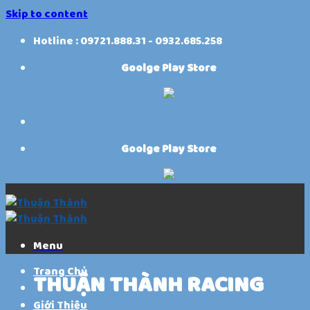
Skip to content
Hotline : 09721.888.31 - 0932.685.258
Goolge Play Store
Goolge Play Store
Menu
Trang Chủ
THUẬN THÀNH RACING
Giới Thiệu