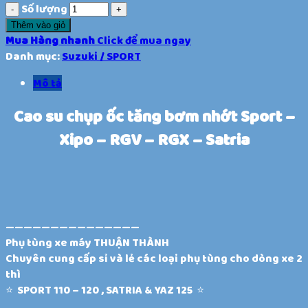
Số lượng
Thêm vào giỏ
Mua Hàng nhanh
Click để mua ngay
Danh mục:
Suzuki / SPORT
Mô tả
Cao su chụp ốc tăng bơm nhớt Sport –
Xipo – RGV – RGX – Satria
———————————————
Phụ tùng xe máy THUẬN THÀNH
Chuyên cung cấp sỉ và lẻ các loại phụ tùng cho dòng xe 2
thì
⭐️ SPORT 110 – 120 , SATRIA & YAZ 125 ⭐️