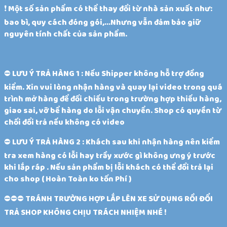
❗ Một số sản phẩm có thể thay đổi từ nhà sản xuất như:
bao bì, quy cách đóng gói,…Nhưng vẫn đảm bảo giữ
nguyên tính chất của sản phẩm.
⛔️ LƯU Ý TRẢ HÀNG 1 : Nếu Shipper không hỗ trợ đồng
kiểm. Xin vui lòng nhận hàng và quay lại video trong quá
trình mở hàng để đối chiếu trong trường hợp thiếu hàng,
giao sai, vỡ bể hàng do lỗi vận chuyển. Shop có quyền từ
chối đổi trả nếu không có video
⛔️ LƯU Ý TRẢ HÀNG 2 : Khách sau khi nhận hàng nên kiểm
tra xem hàng có lỗi hay trầy xước gì không ưng ý trước
khi lắp ráp . Nếu sản phẩm bị lỗi khách có thể đổi trả lại
cho shop ( Hoàn Toàn ko tốn Phí )
⛔️⛔️⛔️ TRÁNH TRƯỜNG HỢP LẮP LÊN XE SỬ DỤNG RỒI ĐỔI
TRẢ SHOP KHÔNG CHỊU TRÁCH NHIỆM NHÉ !