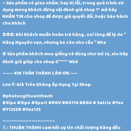
– Sản phẩm có giao nhầm. hay bị lỗi, trong quá trình sử
dụng mong khách đừng vội đánh giá shop 1* mà hãy
NHẮN TIN cho shop để được giả quyết đổi, hoặc bảo hành
cho khách
⛔️⛔️⛔️: Khi khách muốn hoàn trả hàng , vui lòng để lý do ”
Hàng Nguyên vẹn, nhưng ko còn nhu cầu ” Nha
⛔️ Sản phẩm khách mua giống và đúng như mô tả, xin Hãy
đánh giá giúp cho shop 5***** Nhé
——– XIN TRÂN THÀNH CÁM ƠN ——
Lưu Ý: Giá Trên Không Áp Dụng Tại Shop.
#phutungthuanthanh
#Xipo #Sipo #Sport #RGV #RG110 #RGX # Satria #Yaz
#Y125ZR #Yaz125
~~~~~~~~~~~~~~~~~~
💪: THUẬN THÀNH cam kết uy tín chất lượng hàng đầu