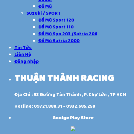
Đồ Mũ
Suzuki / SPORT
Đồ Mũ Sport 120
Đồ Mũ Sport 110
Đồ Mũ Spo 203 /Satria 206
Đồ Mũ Satria 2000
Tin Tức
Liên Hệ
Đăng nhập
THUẬN THÀNH RACING
Địa Chỉ : 93 Đường Tân Thành , P. Chợ Lớn , TP HCM
Hotline: 09721.888.31 - 0932.685.258
Goolge Play Store