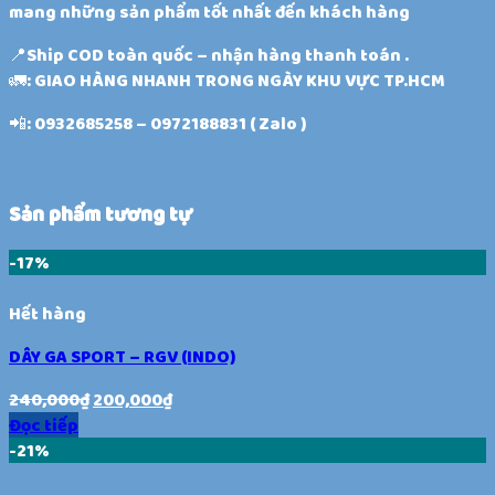
mang những sản phẩm tốt nhất đến khách hàng
📍Ship COD toàn quốc – nhận hàng thanh toán .
🚛: GIAO HÀNG NHANH TRONG NGÀY KHU VỰC TP.HCM
📲: 0932685258 – 0972188831 ( Zalo )
Sản phẩm tương tự
-17%
Hết hàng
DÂY GA SPORT – RGV (INDO)
240,000
₫
200,000
₫
Đọc tiếp
-21%