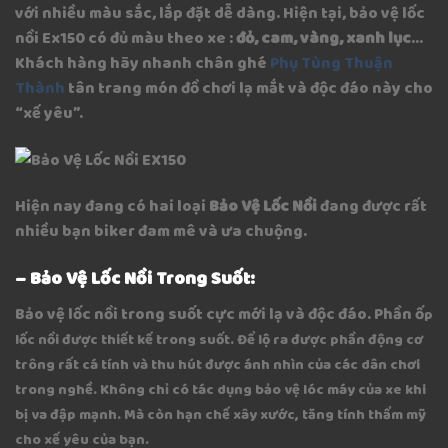
với nhiều màu sắc, lắp đặt dễ dàng. Hiện tại, bảo vệ lốc
nồi Ex150 có đủ màu theo xe :
đỏ, cam, vàng, xanh lục
…
Khách hàng hãy nhanh chân ghé
Phụ Tùng Thuận
Thành
tân trang món đồ chơi lạ mắt và độc đáo này cho
“xế yêu”.
Hiện nay đang có hai loại
Bảo Vệ Lốc Nồi
đang được rất
nhiều bạn biker đam mê và ưa chuộng.
–
Bảo Vệ Lốc Nồi Trong Suốt:
Bảo vệ lốc nồi trong suốt cực mới lạ và độc đáo. Phần ố
p
lốc nồi được thiết kế trong suốt. Để lộ ra được phần động cơ
trông rất cá tính và thu hút được ánh nhìn của các dân chơi
trong nghề. Không chỉ có tác dụng bảo vệ lóc máy của xe khi
bị va đập mạnh. Mà còn hạn chế xây xước, tăng tính thẩm mỹ
cho xế yêu của bạn.