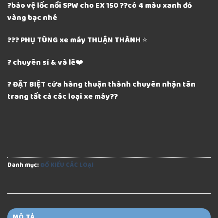
?bảo vệ lốc nồi SPW cho EX 150 ??có 4 màu xanh đỏ
vàng bạc nhé
??? PHỤ TÙNG xe máy THUẬN THÀNH ⭐️
? chuyên sỉ & và lẽ❤️
? ĐẶT BIỆT cửa hàng thuận thành chuyên nhận tân
trang tất cả các loại xe máy??
Danh mục:
ĐỒ KIỂU CÁC LOẠI
MÔ TẢ