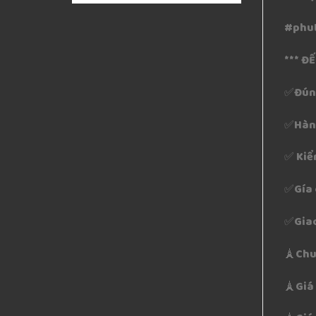
#phu
*** Đ
✅Đúng
✅Hàng
✅ Kiể
✅Gía 
✅Giao
🗼Chu
🗼Giá