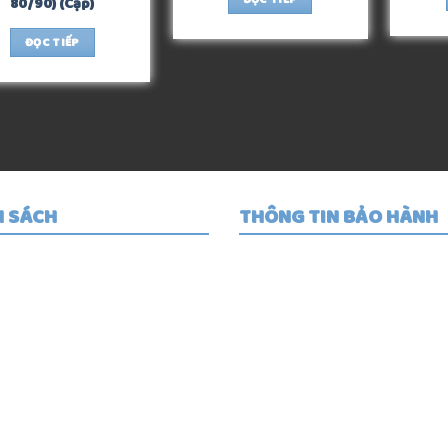
80/90) (Cặp)
ĐỌC TIẾP
H SÁCH
THÔNG TIN BẢO HÀNH
ng dẫn mua hàng
Quy định bảo hành
 định giao hàng
Trung tâm bảo hành
ơng thức thanh toán
Cam kết chất lượng
định đổi trả hàng
Đánh giá của khách hàn