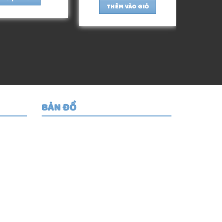
THÊM VÀO GIỎ
BẢN ĐỒ
g