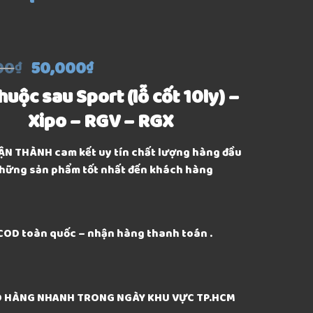
00
50,000
₫
₫
huộc sau Sport (lỗ cốt 10ly) –
Xipo – RGV – RGX
ẬN THÀNH cam kết uy tín chất lượng hàng đầu
hững sản phẩm tốt nhất đến khách hàng
COD toàn quốc – nhận hàng thanh toán .
AO HÀNG NHANH TRONG NGÀY KHU VỰC TP.HCM