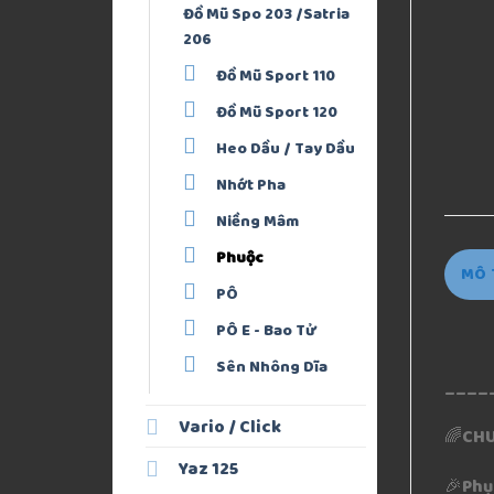
Đồ Mũ Spo 203 /Satria
206
Đồ Mũ Sport 110
Đồ Mũ Sport 120
Heo Dầu / Tay Dầu
Nhớt Pha
Niềng Mâm
Phuộc
MÔ 
PÔ
PÔ E - Bao Tử
Sên Nhông Dĩa
_____
Vario / Click
🌈CHU
Yaz 125
🎉Phụ