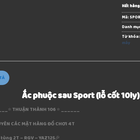
Hết hàng
Mã:
SPO
Danh mụ
Từ khóa
máy
TẢ
Ắc phuộc sau Sport (lỗ cốt 10ly
__⭐️ THUẬN THÀNH 106 ⭐️ ______
YÊN CÁC MẶT HÀNG ĐỒ CHƠI 4T
 tùng 2T – RGV – YAZ125🎉