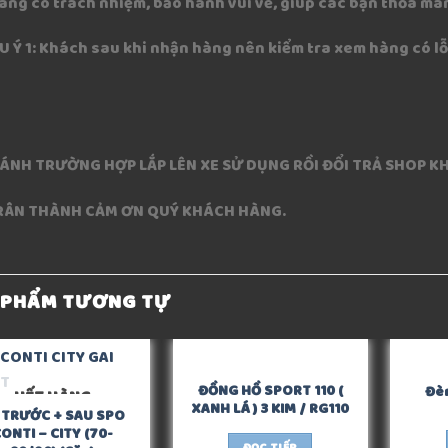
àng có trách nhiệm, bảo hành vui vẽ, giúp các bạn thỏa mãn
ƯU Ý 1: Khách sau khi nhận hàng nên kiểm tra xem hàng có lỗ
RÁNH TRƯỜNG HỢP LẮP LÊN XE SỬ DỤNG RỒI ĐỔI TRẢ SHOP K
RÂN THÀNH CẢM ƠN QUÝ KHÁCH HÀNG.
 PHẨM TƯƠNG TỰ
ĐỒNG HỒ SPORT 110 (
Đèn
HẾT HÀNG
XANH LÁ ) 3 KIM / RG110
 TRƯỚC + SAU SPO
ONTI – CITY (70-
ĐỌC TIẾP