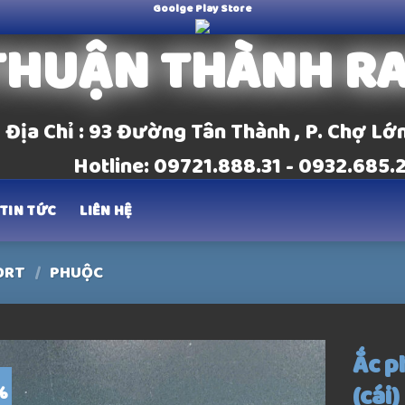
Goolge Play Store
THUẬN THÀNH R
Địa Chỉ : 93 Đường Tân Thành , P. Chợ Lớ
Hotline: 09721.888.31 - 0932.685.
TIN TỨC
LIÊN HỆ
ORT
/
PHUỘC
Ắc p
(cái
%