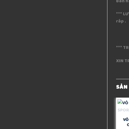
Bán h
*** L
ráp .
*** T
XIN T
SẢN
VỎ
C