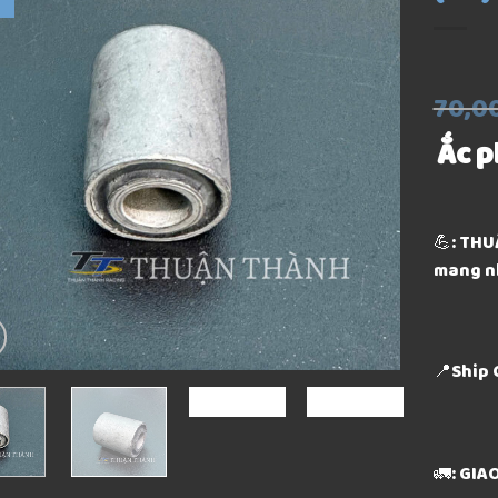
70,0
Ắc p
💪: THU
mang n
📍Ship 
🚛: GI