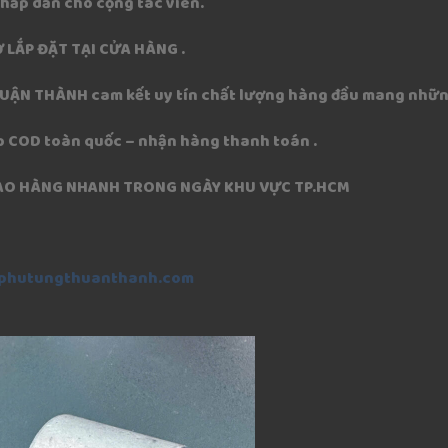
 hấp dẫn cho cộng tác viên.
 LẮP ĐẶT TẠI CỬA HÀNG .
HUẬN THÀNH cam kết uy tín chất lượng hàng đầu mang nhữn
p COD toàn quốc – nhận hàng thanh toán .
IAO HÀNG NHANH TRONG NGÀY KHU VỰC TP.HCM
phutungthuanthanh.com