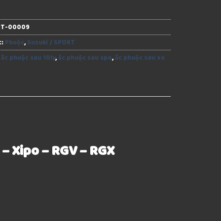
RT-00009
c:
Phuộc
,
Suzuki / SPORT
:
ắc phuộc sau 10ly
,
ắc phuộc sau spo
,
ắc phuộc sau xe
) – Xipo – RGV – RGX