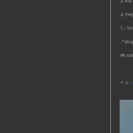
🗼Giá
🗼THỢ
💪: T
📍Shi
🚛: G
👩‍💻 :