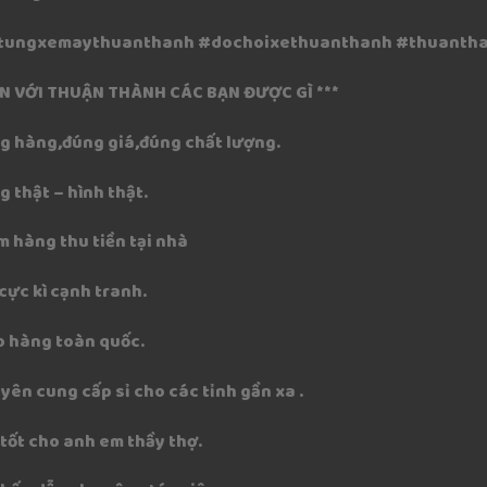
tungxemaythuanthanh #dochoixethuanthanh #thuanth
ẾN VỚI THUẬN THÀNH CÁC BẠN ĐƯỢC GÌ ***
 hàng,đúng giá,đúng chất lượng.
 thật – hình thật.
m hàng thu tiền tại nhà
cực kì cạnh tranh.
 hàng toàn quốc.
yên cung cấp sỉ cho các tỉnh gần xa .
 tốt cho anh em thầy thợ.