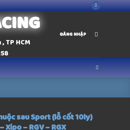
ACING
ĐĂNG NHẬP
n , TP HCM
258
huộc sau Sport (lỗ cốt 10ly)
) – Xipo – RGV – RGX