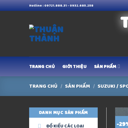
Skip
Hotline : 09721.888.31 - 0932.685.258
to
content
TRANG CHỦ
GIỚI THIỆU
SẢN PHẨM
TRANG CHỦ
/
SẢN PHẨM
/
SUZUKI / SP
DANH MỤC SẢN PHẨM
-29
ĐỒ KIỂU CÁC LOẠI