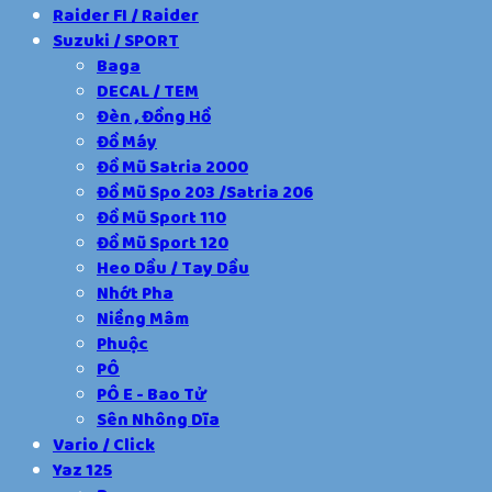
Raider FI / Raider
Suzuki / SPORT
Baga
DECAL / TEM
Đèn , Đồng Hồ
Đồ Máy
Đồ Mũ Satria 2000
Đồ Mũ Spo 203 /Satria 206
Đồ Mũ Sport 110
Đồ Mũ Sport 120
Heo Dầu / Tay Dầu
Nhớt Pha
Niềng Mâm
Phuộc
PÔ
PÔ E - Bao Tử
Sên Nhông Dĩa
Vario / Click
Yaz 125