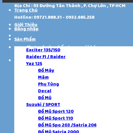
Địa Chỉ : 93 Đường Tân Thành , P. Chợ Lớn , TP HCM
Trang Chủ
Hotline: 09721.888.31 - 0932.685.258
Giới Thiệu
Đăng nhập
Sản Phẩm
Chưa có sản phẩm trong giỏ hàng.
Exciter 135/150
Raider FI / Raider
Giỏ hàng
Yaz 125
Đồ Máy
Chưa có sản phẩm trong giỏ hàng.
Mâm
Phụ Tùng
Decal
Đồ Mũ
Suzuki / SPORT
Đồ Mũ Sport 120
Đồ Mũ Sport 110
Đồ Mũ Spo 203 /Satria 206
Đồ Mũ Satria 2000