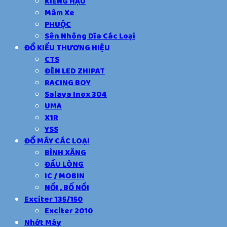
KIẾNG HẬU
Mâm Xe
PHUỘC
Sên Nhông Dĩa Các Loại
ĐỒ KIỂU THƯƠNG HIỆU
CTS
ĐÈN LED ZHIPAT
RACING BOY
Salaya Inox 304
UMA
X1R
YSS
ĐỒ MÁY CÁC LOẠI
BÌNH XĂNG
ĐẦU LÒNG
IC / MOBIN
NỒI , BỐ NỒI
Exciter 135/150
Exciter 2010
Nhớt Máy