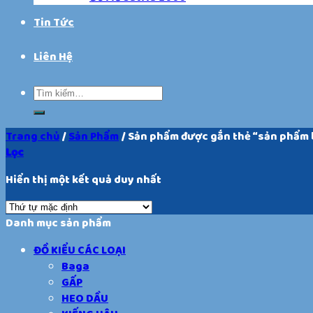
Tin Tức
Liên Hệ
Trang chủ
/
Sản Phẩm
/
Sản phẩm được gắn thẻ “sản phẩm 
Lọc
Hiển thị một kết quả duy nhất
Danh mục sản phẩm
ĐỒ KIỂU CÁC LOẠI
Baga
GẤP
HEO DẦU