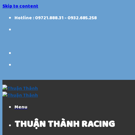
Skip to content
Hotline : 09721.888.31 - 0932.685.258
Menu
THUẬN THÀNH RACING