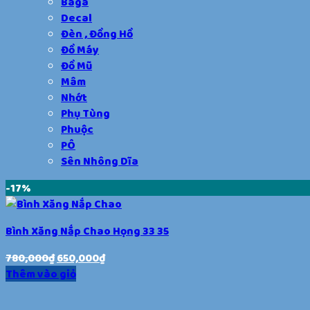
Baga
Decal
Đèn , Đồng Hồ
Đồ Máy
Đồ Mũ
Mâm
Nhớt
Phụ Tùng
Phuộc
PÔ
Sên Nhông Dĩa
-17%
Bình Xăng Nắp Chao Họng 33 35
780,000
₫
650,000
₫
Thêm vào giỏ