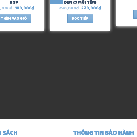
RGV
ĐEN (3 MŨI TÊN)
0,000
₫
100,000
₫
290,000
₫
270,000
₫
THÊM VÀO GIỎ
ĐỌC TIẾP
H SÁCH
THÔNG TIN BẢO HÀNH