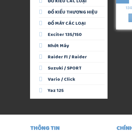
ĐỒ KIỂU CÁC LOẠI
13
ĐỒ KIỂU THƯƠNG HIỆU
ĐỒ MÁY CÁC LOẠI
Exciter 135/150
Nhớt Máy
Raider FI / Raider
Suzuki / SPORT
Vario / Click
Yaz 125
THÔNG TIN
CHÍN