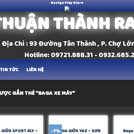
Goolge Play Store
THUẬN THÀNH R
Địa Chỉ : 93 Đường Tân Thành , P. Chợ Lớ
Hotline: 09721.888.31 - 0932.685.
TIN TỨC
LIÊN HỆ
ƯỢC GẮN THẺ “BAGA XE MÁY”
HẾT HÀNG
-7%
 GIỮA SPORT 8LY –
BAGA GIỮA YAZ – SƠN
Baga 