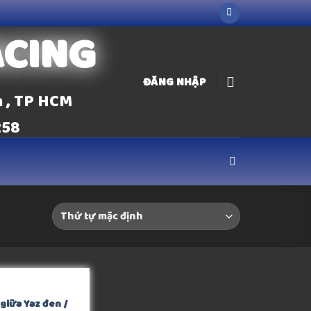
ACING
ĐĂNG NHẬP
n , TP HCM
258
giữa Yaz đen /