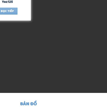
Yaz125
ĐỌC TIẾP
BẢN ĐỒ