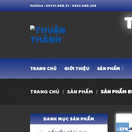
Skip
Hotline : 09721.888.31 - 0932.685.258
to
content
TRANG CHỦ
GIỚI THIỆU
SẢN PHẨM
TRANG CHỦ
/
SẢN PHẨM
/
SẢN PHẨM Đ
DANH MỤC SẢN PHẨM
-23%
BAGA