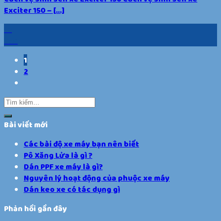
Exciter 150 – [...]
18
Th5
1
2
Bài viết mới
Các bài độ xe máy bạn nên biết
Pô Xăng Lửa là gì ?
Dán PPF xe máy là gì?
Nguyên lý hoạt động của phuộc xe máy
Dán keo xe có tác dụng gì
Phản hồi gần đây