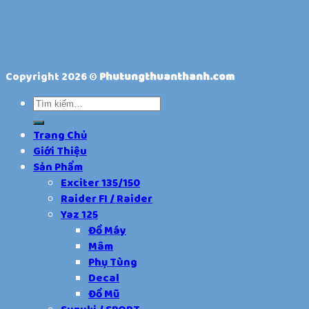
Copyright 2026 ©
Phutungthuanthanh.com
Trang Chủ
Giới Thiệu
Sản Phẩm
Exciter 135/150
Raider FI / Raider
Yaz 125
Đồ Máy
Mâm
Phụ Tùng
Decal
Đồ Mũ