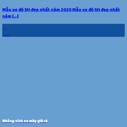
Mẫu xe độ SH đẹp nhất năm 2020 Mẫu xe độ SH đẹp nhất
năm [...]
19
Th5
Nhông xích xe máy giá rẻ