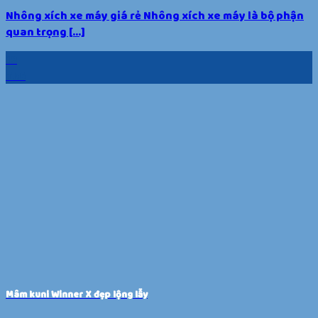
Nhông xích xe máy giá rẻ Nhông xích xe máy là bộ phận
quan trọng [...]
19
Th5
Mâm kuni Winner X đẹp lộng lẫy