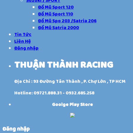
Suzuki / SPORT
Đồ Mũ Sport 120
Đồ Mũ Sport 110
Đồ Mũ Spo 203 /Satria 206
Đồ Mũ Satria 2000
Tin Tức
Liên Hệ
Đăng nhập
THUẬN THÀNH RACING
Địa Chỉ : 93 Đường Tân Thành , P. Chợ Lớn , TP HCM
Hotline: 09721.888.31 - 0932.685.258
Goolge Play Store
Đăng nhập