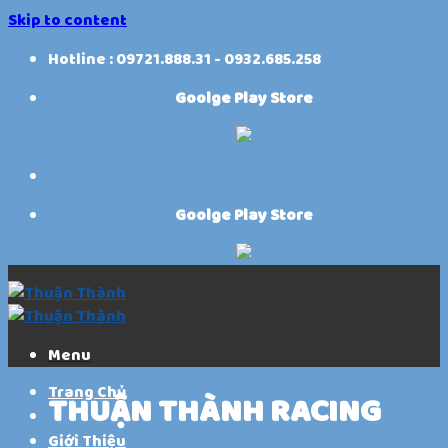
Skip to content
Hotline : 09721.888.31 - 0932.685.258
Goolge Play Store
Goolge Play Store
Menu
Trang Chủ
THUẬN THÀNH RACING
Giới Thiệu